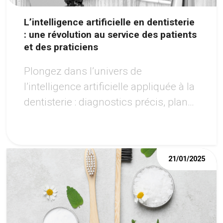
des gencives peuvent affecter
d’autres parties de votre corps, y
L’intelligence artificielle en dentisterie
: une révolution au service des patients
compris votre cœur.
et des praticiens
Plongez dans l’univers de
l’intelligence artificielle appliquée à la
dentisterie : diagnostics précis, plans
de traitement personnalisés et
gestion optimisée des cabinets
dentaires.
21/01/2025