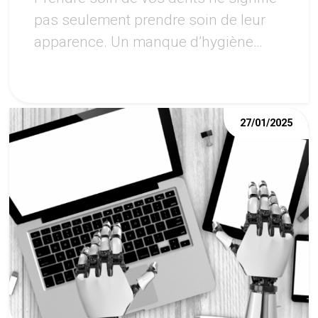
pas seulement prendre soin de leur
apparence. Un manque d’hygiène
dentaire peut amener à des
problèmes bien plus gros qu’un
sourire peu élégant. Si votre hygiène
27/01/2025
dentaire n’est pas au point, cela laisse
courir des risques importants pour
vos dents et vos gencives comme la
plaque dentaire et le développement
de bactéries qui génèreront des
caries et des maladies de gencive,
des parodontites, ou encore une
mauvaise haleine. De plus, sachez
qu’une carie dentaire ou une maladie